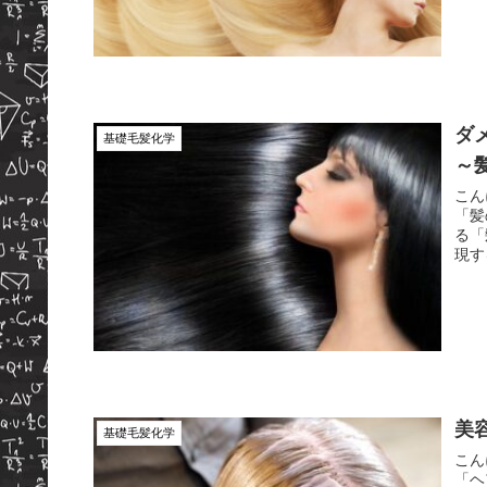
ダ
基礎毛髪化学
～
こん
「髪
る「
現す
美
基礎毛髪化学
こん
「ヘア