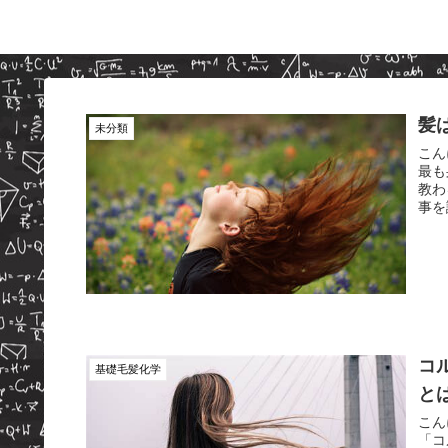
髪
未分類
こん
最も
教わ
事を
コ
基礎毛髪化学
と
こん
「コ