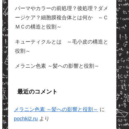
パーマやカラーの前処理？後処理？ダメ
ージケア？細胞膜複合体とは何か ～Ｃ
ＭＣの構造と役割～
キューティクルとは ～毛小皮の構造と
役割～
メラニン色素 ～髪への影響と役割～
最近のコメント
メラニン色素 ～髪への影響と役割～
に
pochki2.ru
より