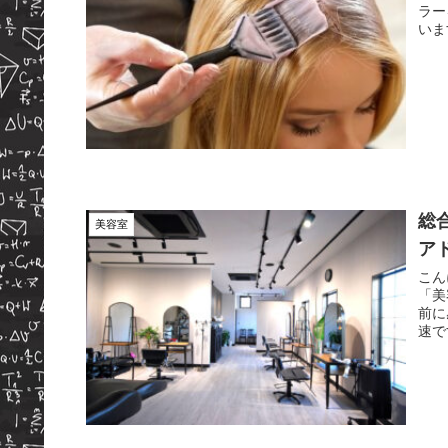
ラー
総
美容室
ア
こん
「美
前に
速で