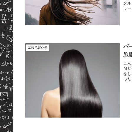
クル・コ
ラー
パ
基礎毛髪化学
胞
こん
ＭＣ
をしてい
った