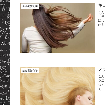
キ
基礎毛髪化学
こん
「キ
によく聞く
メ
基礎毛髪化学
こん
ラニン色
つくのは、 そう！ヘアカ