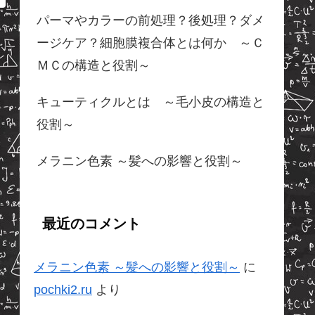
パーマやカラーの前処理？後処理？ダメ
ージケア？細胞膜複合体とは何か ～Ｃ
ＭＣの構造と役割～
キューティクルとは ～毛小皮の構造と
役割～
メラニン色素 ～髪への影響と役割～
最近のコメント
メラニン色素 ～髪への影響と役割～
に
pochki2.ru
より