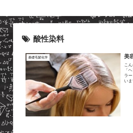
酸性染料
美
基礎毛髪化学
こん
「ヘア
ラー